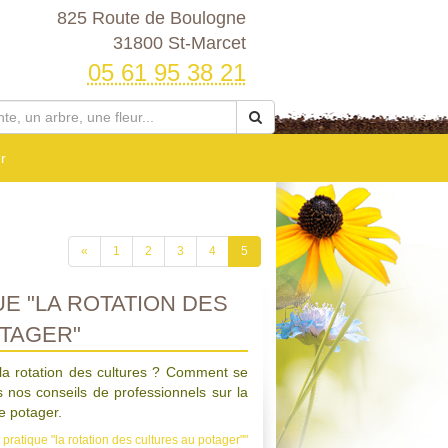
825 Route de Boulogne
31800 St-Marcet
05 61 95 38 21
r
«
1
2
3
4
5
E "LA ROTATION DES
TAGER"
la rotation des cultures ? Comment se
s nos conseils de professionnels sur la
re potager.
 pratique "la rotation des cultures au potager""