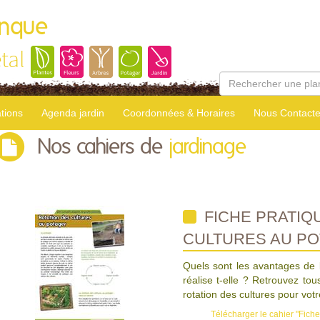
anque
tal
tions
Agenda jardin
Coordonnées & Horaires
Nous Contacte
Nos cahiers de
jardinage
FICHE PRATIQU
CULTURES AU PO
Quels sont les avantages de 
réalise t-elle ? Retrouvez tou
rotation des cultures pour vot
Télécharger le cahier "Fiche