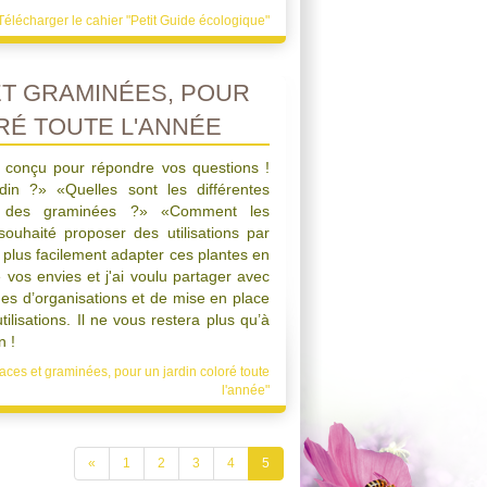
Télécharger le cahier "Petit Guide écologique"
ET GRAMINÉES, POUR
RÉ TOUTE L'ANNÉE
é conçu pour répondre vos questions !
in ?» «Quelles sont les différentes
 et des graminées ?» «Comment les
i souhaité proposer des utilisations par
plus facilement adapter ces plantes en
e vos envies et j'ai voulu partager avec
es d’organisations et de mise en place
ilisations. Il ne vous restera plus qu’à
n !
aces et graminées, pour un jardin coloré toute
l'année"
«
1
2
3
4
5