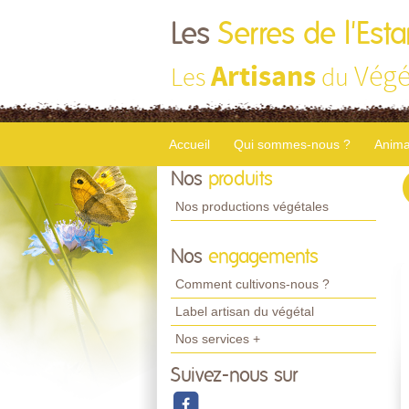
Les
Serres de l'Est
Artisans
Végé
Les
du
Accueil
Qui sommes-nous ?
Anima
Nos
produits
Nos productions végétales
Nos
engagements
Comment cultivons-nous ?
Label artisan du végétal
Nos services +
Suivez-nous sur