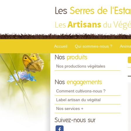
Les
Serres de l'Est
Artisans
Végé
Les
du
Accueil
Qui sommes-nous ?
Anima
Nos
produits
Nos productions végétales
Nos
engagements
Comment cultivons-nous ?
Label artisan du végétal
Nos services +
Suivez-nous sur