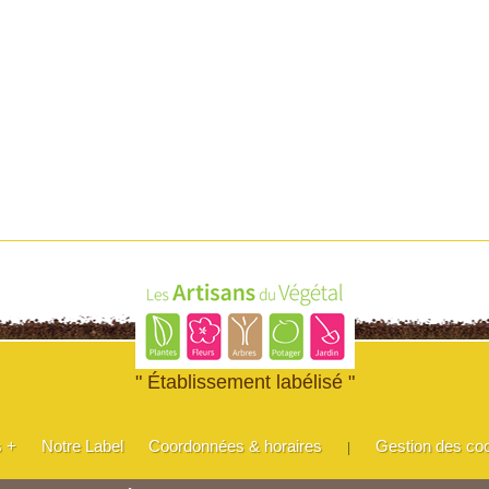
" Établissement labélisé "
s +
Notre Label
Coordonnées & horaires
Gestion des co
|