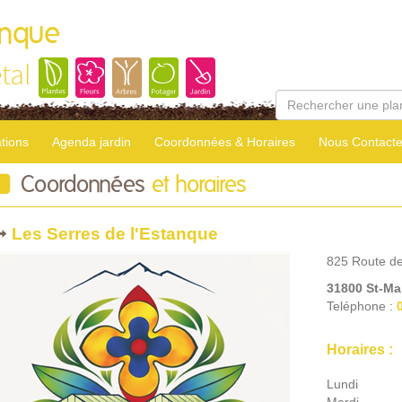
anque
tal
tions
Agenda jardin
Coordonnées & Horaires
Nous Contacte
Coordonnées
et horaires
Les Serres de l'Estanque
825 Route d
31800
St-Ma
Teléphone :
Horaires :
Lundi